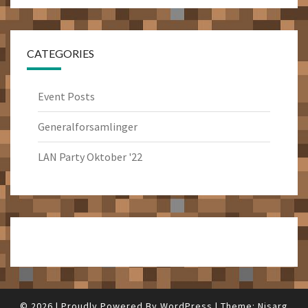
CATEGORIES
Event Posts
Generalforsamlinger
LAN Party Oktober '22
© 2026
|
Proudly Powered By
WordPress
|
Theme:
Nisarg