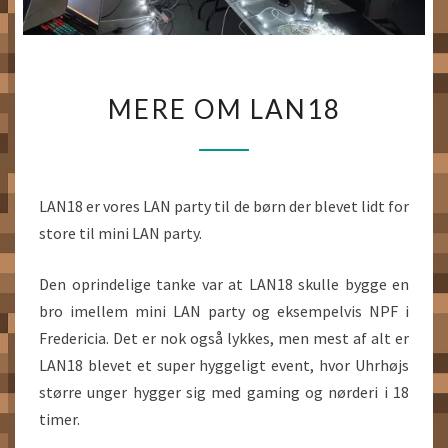
MERE
MERE OM LAN18
OM
LAN18
LAN18 er vores LAN party til de børn der blevet lidt for
store til mini LAN party.
Den oprindelige tanke var at LAN18 skulle bygge en
bro imellem mini LAN party og eksempelvis NPF i
Fredericia. Det er nok også lykkes, men mest af alt er
LAN18 blevet et super hyggeligt event, hvor Uhrhøjs
større unger hygger sig med gaming og nørderi i 18
timer.